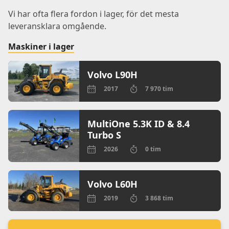
Vi har ofta flera fordon i lager, för det mesta
leveransklara omgående.
Maskiner i lager
Volvo L90H
2017
7 970 tim
MultiOne 5.3K ID & 8.4
Turbo S
2026
0 tim
Volvo L60H
2019
3 868 tim