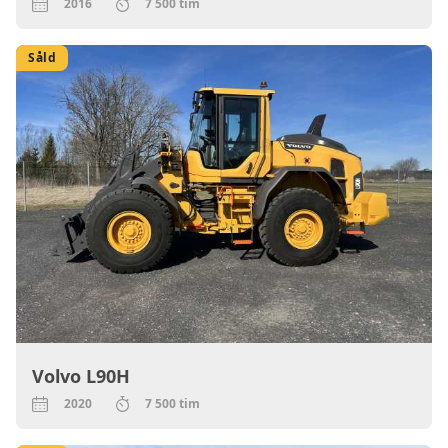
2016
7 500 tim
Såld
Volvo L90H
2020
7 500 tim