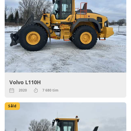
Volvo L110H
2020
7 680 tim
Såld