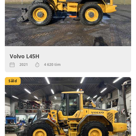
Volvo L45H
2021
4 620 tim
Såld