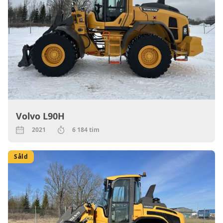
Volvo L90H
2021
6 184 tim
Såld