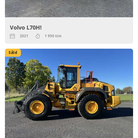
Volvo L70H!
2021
1 950 tim
Såld