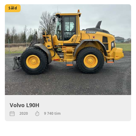
Såld
Volvo L90H
2020
9 740 tim