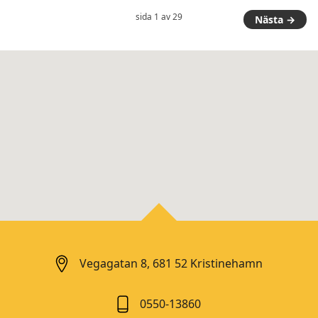
sida 1 av 29
Nästa →
Vegagatan 8, 681 52 Kristinehamn
0550-13860