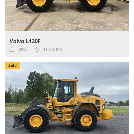
Volvo L120F
2008
19 000 tim
Såld