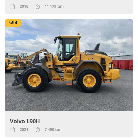
2016
11 179 tim
Såld
Volvo L90H
2021
7 490 tim