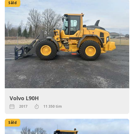
Såld
Volvo L90H
2017
11 350 tim
Såld