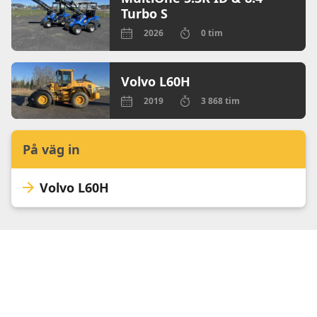
Turbo S
2026
0 tim
Volvo L60H
2019
3 868 tim
På väg in
Volvo L60H