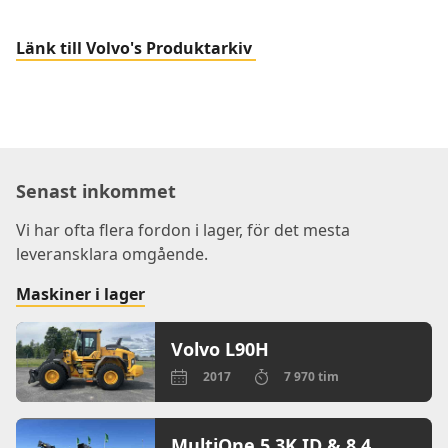
Länk till Volvo's Produktarkiv
Senast inkommet
Vi har ofta flera fordon i lager, för det mesta
leveransklara omgående.
Maskiner i lager
Volvo L90H
2017
7 970 tim
MultiOne 5.3K ID & 8.4